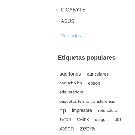
GIGABYTE
ASUS
Ver todos
Etiquetas populares
audifonos
auriculares
epson
cartucho hp
etiquetadora
etiquetas termo transferencia
hp
impresora
rotuladora
tp-link
switch
ubiquiti
ups
xtech
zebra