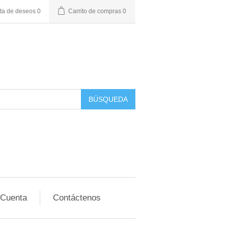
sta de deseos
0
Carrito de compras
0
BÚSQUEDA
 Cuenta
Contáctenos