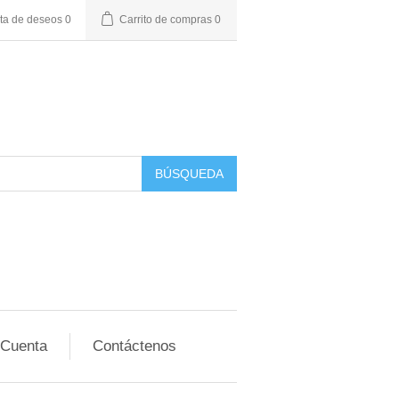
sta de deseos
0
Carrito de compras
0
BÚSQUEDA
 Cuenta
Contáctenos