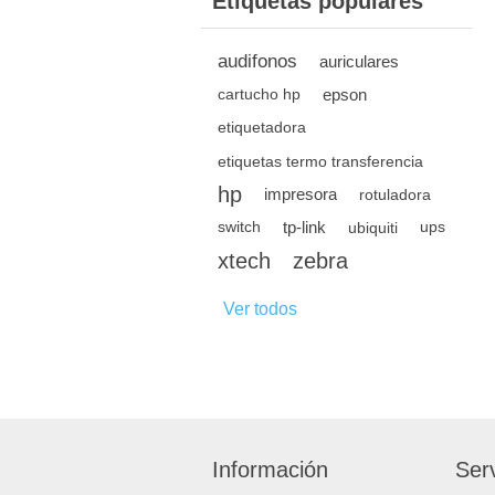
Etiquetas populares
audifonos
auriculares
epson
cartucho hp
etiquetadora
etiquetas termo transferencia
hp
impresora
rotuladora
tp-link
switch
ubiquiti
ups
xtech
zebra
Ver todos
Información
Serv