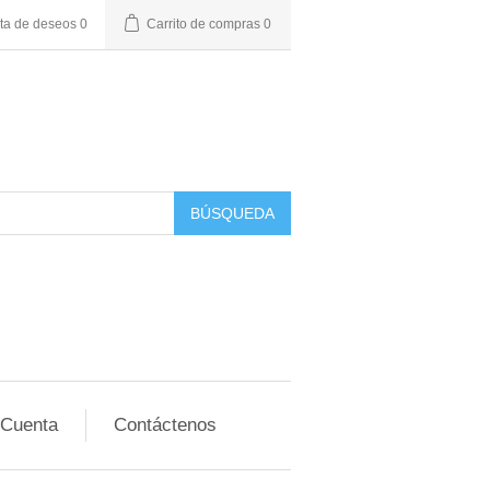
sta de deseos
0
Carrito de compras
0
BÚSQUEDA
 Cuenta
Contáctenos