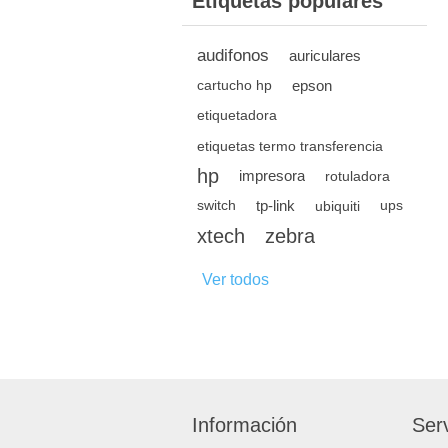
Etiquetas populares
audifonos
auriculares
epson
cartucho hp
etiquetadora
etiquetas termo transferencia
hp
impresora
rotuladora
tp-link
switch
ubiquiti
ups
xtech
zebra
Ver todos
Información
Serv