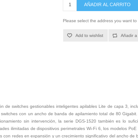
AÑADIR AL CARRITO
Please select the address you want to 
Add to wishlist
Añadir a
 de switches gestionables inteligentes apilables Lite de capa 3, inc
 switches con un ancho de banda de apilamiento total de 80 Gigabit
isionamiento sin intervención, la serie DGS-1520 también es lo sufi
des ilimitadas de dispositivos perimetrales Wi-Fi 6, los modelos Po
es con redes en expansión y un crecimiento significativo del ancho d