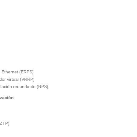
o Ethernet (ERPS)
dor virtual (VRRP)
ntación redundante (RPS)
ización
(ZTP)