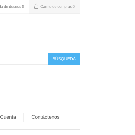
sta de deseos
0
Carrito de compras
0
BÚSQUEDA
 Cuenta
Contáctenos