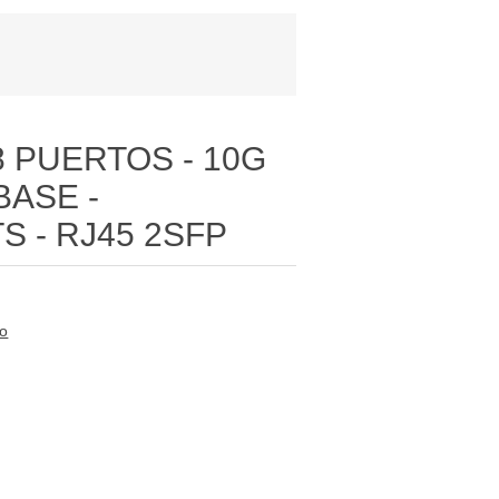
8 PUERTOS - 10G
BASE -
TS - RJ45 2SFP
to