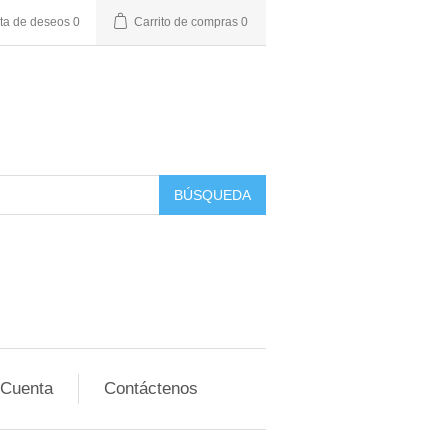
sta de deseos
0
Carrito de compras
0
BÚSQUEDA
 Cuenta
Contáctenos