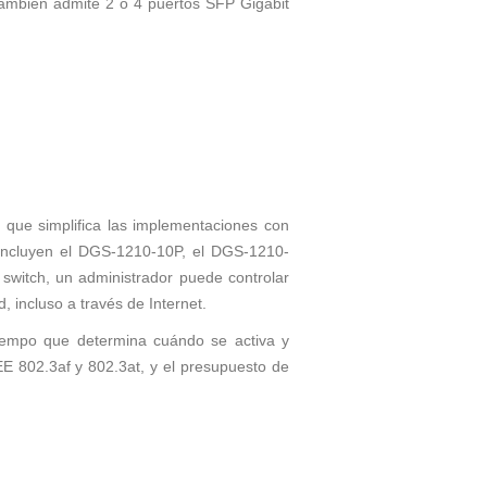
mbién admite 2 o 4 puertos SFP Gigabit
 que simplifica las implementaciones con
s incluyen el DGS-1210-10P, el DGS-1210-
witch, un administrador puede controlar
 incluso a través de Internet.
tiempo que determina cuándo se activa y
E 802.3af y 802.3at, y el presupuesto de