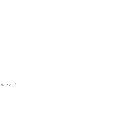
 d-link
12