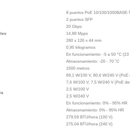
8 puertos PoE 10/100/1000BASE-
2 puertos SFP
20 Gbps
tes
14,88 Mpps
280 x 126 x 44 mm
0,95 kilogramos
En funcionamiento: -5 a 50 °C (23
Almacenamiento: -20 - 70 ˚C
1500 metros
89,1 W/100 V, 80,6 W/240 V (PoE a
7,6 W/100 V, 7,5 W/240 V (PoE de
2,5 W/100 V
ra
2,5 W/240 V
En funcionamiento: 0% - 95% HR
Almacenamiento: 0% - 95% HR
279,59 BTU/hora (100 V)
275,04 BTU/hora (240 V)