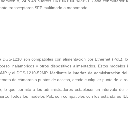
admiten 8, 24 o 48 puertos 10/100/1000BASE-T. Cada conmutador ta
diante transceptores SFP multimodo o monomodo.
a DGS-1210 son compatibles con alimentación por Ethernet (PoE), lo
cceso inalámbricos y otros dispositivos alimentados. Estos modelo
P y el DGS-1210-52MP. Mediante la interfaz de administración del s
remoto de cámaras o puntos de acceso, desde cualquier punto de la red,
lo que permite a los administradores establecer un intervalo de 
uerto. Todos los modelos PoE son compatibles con los estándares IEE