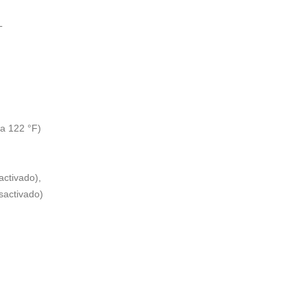
T
 a 122 °F)
ctivado),
sactivado)