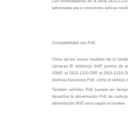
Los conmutadores de la serie DGS-1210 
adicionales para conexiones ópticas me
Compatibilidad con PoE
Cinco de los nueve modelos de la famili
cámaras IP, teléfonos VoIP, puntos de a
10MP, el DGS-1210-28P, el DGS-1210-28M
diversas funciones PoE, como el reinicio 
También admiten PoE basado en tiempo, 
desactiva la alimentación PoE de cada p
alimentación PoE varía según el modelo.