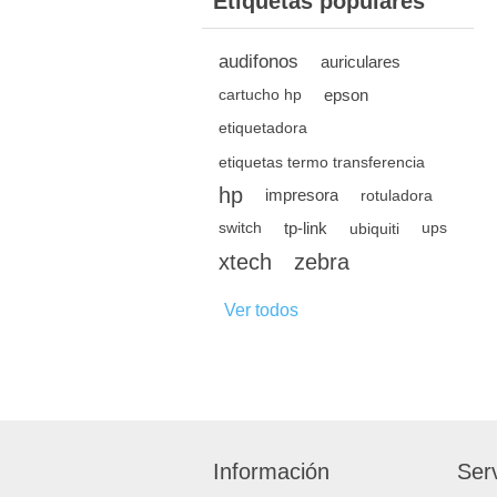
Etiquetas populares
audifonos
auriculares
epson
cartucho hp
etiquetadora
etiquetas termo transferencia
hp
impresora
rotuladora
tp-link
switch
ubiquiti
ups
xtech
zebra
Ver todos
Información
Serv