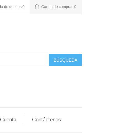
sta de deseos
0
Carrito de compras
0
BÚSQUEDA
 Cuenta
Contáctenos