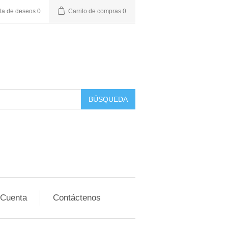
sta de deseos
0
Carrito de compras
0
BÚSQUEDA
 Cuenta
Contáctenos