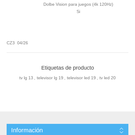
Dolbe Vision para juegos (4k 120Hz)
Si
CZ3 04/26
Etiquetas de producto
tv lg
13
,
televisor lg
19
,
televisor led
19
,
tv led
20
Información