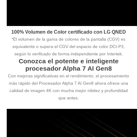
100% Volumen de Color certificado con LG QNED
*El volumen de la gama de colores de la pantalla (CGV) es
equivalente o supera el CGV del espacio de color DCI-P3,
según lo verificado de forma independiente por Intertek.
Conozca el potente e inteligente
procesador Alpha 7 AI Gen8
Con mejoras significativas en el rendimiento, el procesamiento
más rápido del Procesador Alpha 7 AI Gen8 ahora ofrece una
calidad de imagen 4K con mucha mejor nitidez y profundidad
que antes.