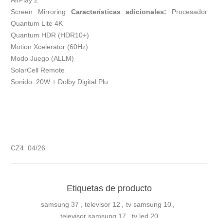
AirPlay 2
Screen Mirroring
Características adicionales:
Procesador
Quantum Lite 4K
Quantum HDR (HDR10+)
Motion Xcelerator (60Hz)
Modo Juego (ALLM)
SolarCell Remote
Sonido: 20W + Dolby Digital Plu
CZ4 04/26
Etiquetas de producto
samsung
37
,
televisor
12
,
tv samsung
10
,
televisor samsung
17
,
tv led
20