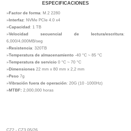
ESPECIFICACIONES
»
Factor de forma
: M.2 2280
»
Interfaz
: NVMe PCIe 4.0 x4
»
Capacidad
: 1 TB
»
Velocidad secuencial de lectura/escritura
:
6,000/4,000MB/seg
»
Resistencia
: 320TB
»
Temperatura de almacenamiento
-40 °C ~ 85 °C
»
Temperatura de servicio
0 °C ~ 70 °C
»
Dimensiones
22 mm x 80 mm x 2,2 mm
»
Peso
7g
»
Vibración fuera de operación
: 20G (10 -1000Hz)
»
MTBF:
2,000,000 horas
CZ2 - CZ3 05/26