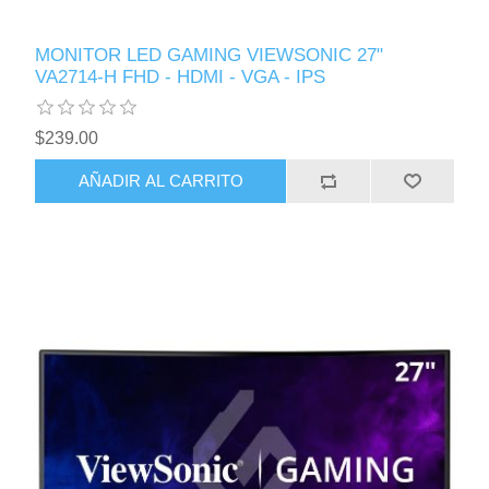
MONITOR LED GAMING VIEWSONIC 27"
VA2714-H FHD - HDMI - VGA - IPS
$239.00
AÑADIR AL CARRITO