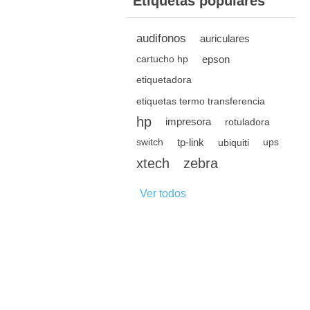
Etiquetas populares
audifonos
auriculares
epson
cartucho hp
etiquetadora
etiquetas termo transferencia
hp
impresora
rotuladora
tp-link
switch
ubiquiti
ups
xtech
zebra
Ver todos