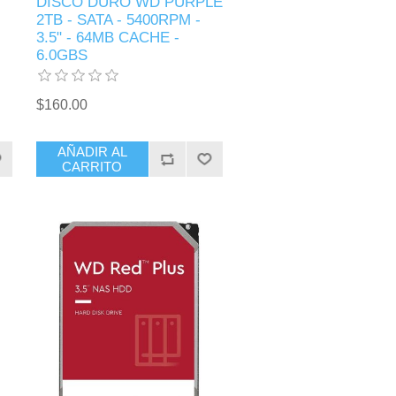
DISCO DURO WD PURPLE
2TB - SATA - 5400RPM -
3.5" - 64MB CACHE -
6.0GBS
$160.00
AÑADIR AL
CARRITO