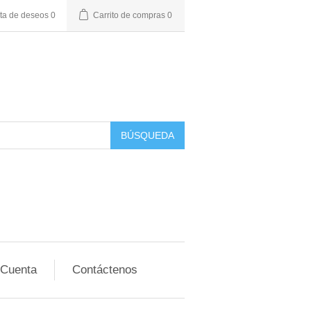
sta de deseos
0
Carrito de compras
0
BÚSQUEDA
 Cuenta
Contáctenos