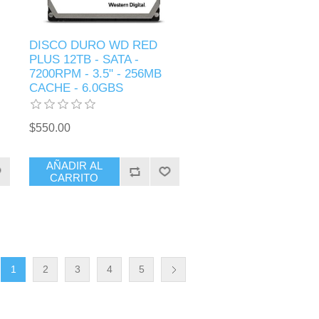
DISCO DURO WD RED
PLUS 12TB - SATA -
7200RPM - 3.5" - 256MB
CACHE - 6.0GBS
$550.00
AÑADIR AL
CARRITO
1
2
3
4
5