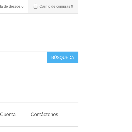
sta de deseos
0
Carrito de compras
0
BÚSQUEDA
 Cuenta
Contáctenos