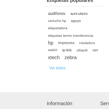
Etiquetas populares
audifonos
auriculares
epson
cartucho hp
etiquetadora
etiquetas termo transferencia
hp
impresora
rotuladora
tp-link
switch
ubiquiti
ups
xtech
zebra
Ver todos
Información
Serv